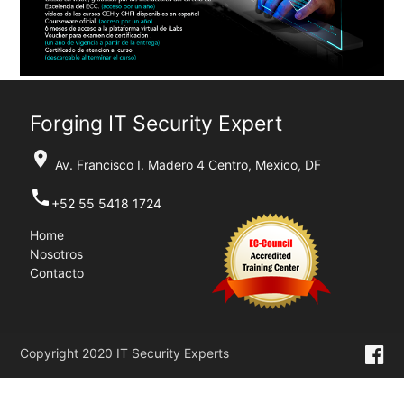
Forging IT Security Expert
location_on
Av. Francisco I. Madero 4 Centro, Mexico, DF
phone
+52 55 5418 1724
Home
Nosotros
Contacto
Copyright 2020 IT Security Experts